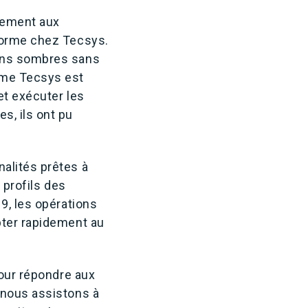
ilement aux
eforme chez Tecsys.
sins sombres sans
ème Tecsys est
et exécuter les
s, ils ont pu
alités prêtes à
 profils des
9, les opérations
pter rapidement au
pour répondre aux
 nous assistons à