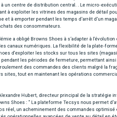
à un centre de distribution central. . Le micro-exécuti
t à exploiter les vitrines des magasins de détail po
 et à emporter pendant les temps d'arrêt d'un maga
 achats des consommateurs.
démie a obligé Browns Shoes à s’adapter à l’évolutio
es canaux numériques. La flexibilité de la plate-for
oes d'exploiter les stocks sur tous les sites (magas
 pendant les périodes de fermeture, permettant ains
déroulement des commandes des clients malgré la fr
rs sites, tout en maintenant les opérations commerci
exandre Hubert, directeur principal de la stratégie in
owns Shoes : " La plateforme Tecsys nous permet d'avo
ps réel, un acheminement des commandes optimisé et
és opérationnelles avancées de vente au détail en ét