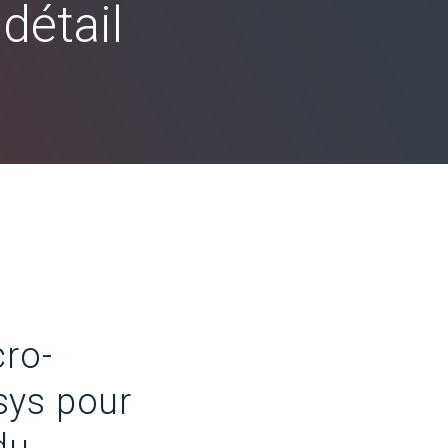
détail
cro-
csys pour