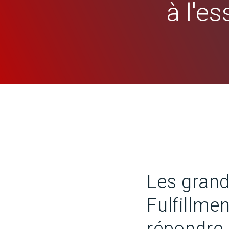
à l'e
Les grands
Fulfillme