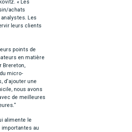
ovitz. « Les
sin/achats
 analystes. Les
vir leurs clients
leurs points de
ateurs en matière
r Brereton,
 du micro-
, d'ajouter une
icile, nous avons
r avec de meilleures
eures."
i alimente le
 importantes au