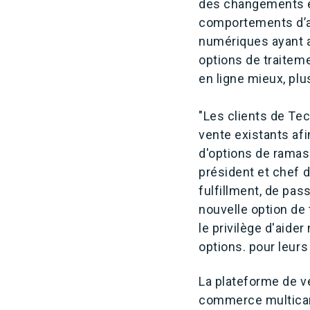
des changements ext
comportements d’ac
numériques ayant a
options de traiteme
en ligne mieux, plu
"Les clients de Tec
vente existants af
d'options de ramass
président et chef de
fulfillment, de pas
nouvelle option de
le privilège d'aide
options. pour leu
La plateforme de ve
commerce multicana