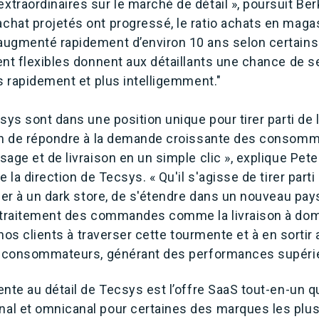
raordinaires sur le marché de détail », poursuit Berk
hat projetés ont progressé, le ratio achats en maga
ugmenté rapidement d’environ 10 ans selon certains
nt flexibles donnent aux détaillants une chance de ser
s rapidement et plus intelligemment."
sys sont dans une position unique pour tirer parti de 
in de répondre à la demande croissante des consomm
age et de livraison en un simple clic », explique Pete
 la direction de Tecsys. « Qu'il s'agisse de tirer parti
ser à un dark store, de s'étendre dans un nouveau pays
 traitement des commandes comme la livraison à dom
r nos clients à traverser cette tourmente et à en sorti
rs consommateurs, générant des performances supéri
nte au détail de Tecsys est l’offre SaaS tout-en-un qu
l et omnicanal pour certaines des marques les plus