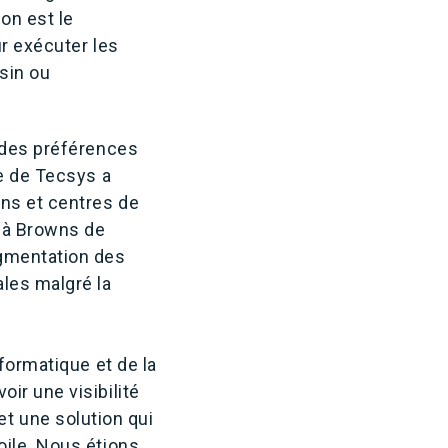
on est le
ur exécuter les
sin ou
n des préférences
me de Tecsys a
ins et centres de
i à Browns de
agmentation des
ales malgré la
formatique et de la
ir une visibilité
 une solution qui
oile. Nous étions