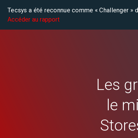
Tecsys a été reconnue comme « Challenger » d
Accéder au rapport
Plateforme
Solutions
Les gr
le mi
Store