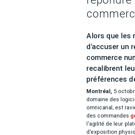
répondre 
commerce
Alors que les
d'accuser un r
commerce numé
recalibrent le
préférences d
Montréal,
5 octobre
domaine des logici
omnicanal, est ravi
des commandes
g
l'agilité de leur pl
d'exposition physi