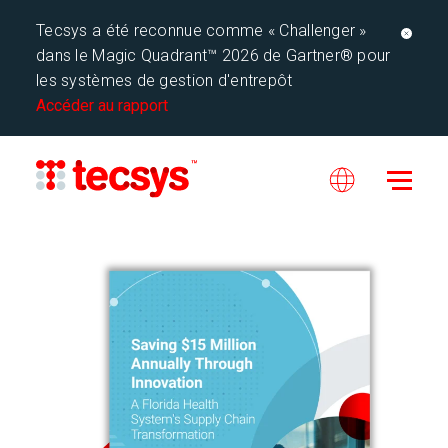
Tecsys a été reconnue comme « Challenger »
dans le Magic Quadrant™ 2026 de Gartner® pour
les systèmes de gestion d'entrepôt
Accéder au rapport